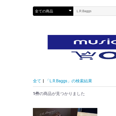
全て
|
「L.R.Baggs」の検索結果
1件
の商品が見つかりました