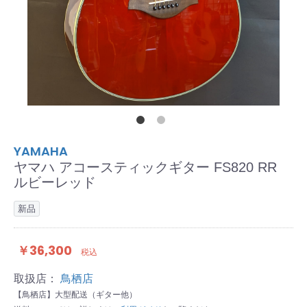
YAMAHA
ヤマハ アコースティックギター FS820 RR
ルビーレッド
新品
￥36,300
税込
取扱店：
鳥栖店
【鳥栖店】大型配送（ギター他）