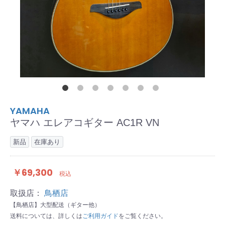
YAMAHA
ヤマハ エレアコギター AC1R VN
新品
在庫あり
￥69,300
税込
取扱店：
鳥栖店
【鳥栖店】大型配送（ギター他）
送料については、詳しくは
ご利用ガイド
をご覧ください。