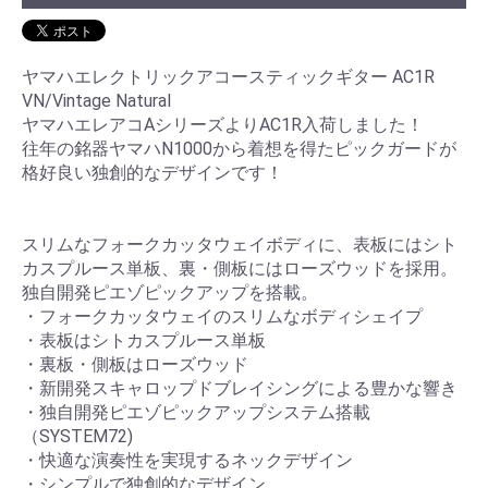
ヤマハエレクトリックアコースティックギター AC1R
VN/Vintage Natural
ヤマハエレアコAシリーズよりAC1R入荷しました！
往年の銘器ヤマハN1000から着想を得たピックガードが
格好良い独創的なデザインです！
スリムなフォークカッタウェイボディに、表板にはシト
カスプルース単板、裏・側板にはローズウッドを採用。
独自開発ピエゾピックアップを搭載。
・フォークカッタウェイのスリムなボディシェイプ
・表板はシトカスプルース単板
・裏板・側板はローズウッド
・新開発スキャロップドブレイシングによる豊かな響き
・独自開発ピエゾピックアップシステム搭載
（SYSTEM72)
・快適な演奏性を実現するネックデザイン
・シンプルで独創的なデザイン