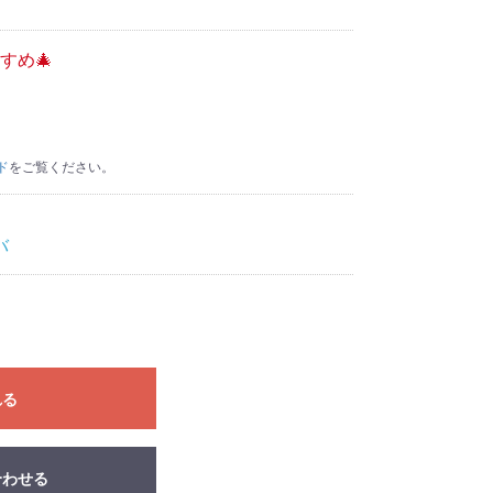
すめ🎄
ド
をご覧ください。
バ
れる
合わせる