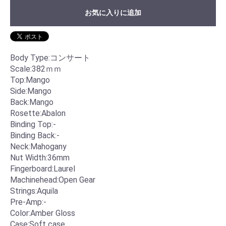
お気に入りに追加
Body Type:コンサート
Scale:382ｍｍ
Top:Mango
Side:Mango
Back:Mango
Rosette:Abalon
Binding Top:-
Binding Back:-
Neck:Mahogany
Nut Width:36mm
Fingerboard:Laurel
Machinehead:Open Gear
Strings:Aquila
Pre-Amp:-
Color:Amber Gloss
Case:Soft case