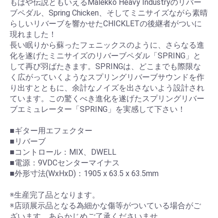
もはや伝説ともいえるMalekko Heavy Industryのリバー
ブペダル、Spring Chicken、そしてミニサイズながら素晴
らしいリバーブを響かせたCHICKLETの後継者がついに
現れました！
長い眠りから蘇ったフェニックスのように、さらなる進
化を遂げたミニサイズのリバーブペダル「SPRING」と
して再び羽ばたきます。SPRINGは、どこまでも際限な
く広がっていくようなスプリングリバーブサウンドを作
り出すとともに、余計なノイズを出さないよう設計され
ています。この驚くべき進化を遂げたスプリングリバー
ブエミュレーター「SPRING」を実感して下さい！
■ギター用エフェクター
■リバーブ
■コントロール：MIX、DWELL
■電源：9VDCセンターマイナス
■外形寸法(WxHxD)：1905 x 63.5 x 63.5mm
※生産完了品となります。
※店頭展示品となる為細かな傷等がついている場合がご
ざいます。あらかじめご了承くださいませ。