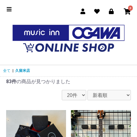
0
全て
|
久留米店
83件
の商品が見つかりました