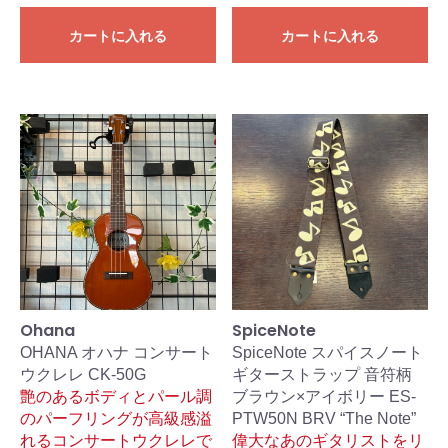
カートに入れる
カートに入れる
Ohana
SpiceNote
OHANA オハナ コンサート
SpiceNote スパイスノート
ウクレレ CK-50G
ギターストラップ 音符柄
艶のあるボディとパール調
ブラウン×アイボリー ES-
のパーフリングが高級感溢
PTW50N BRV “The Note”
れるコンサートウクレレで
偉大なあのギタリストをリ