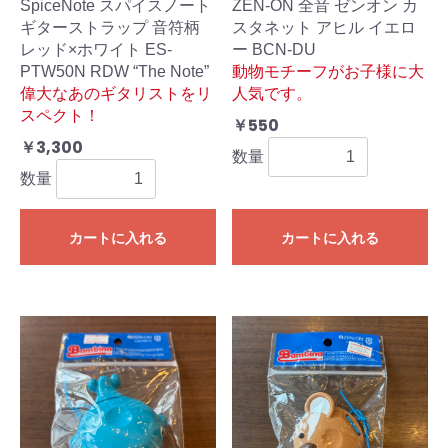
SpiceNote スパイスノート
ZEN-ON 全音 ゼンオン カ
ギターストラップ 音符柄
スタネット アヒル イエロ
レッド×ホワイト ES-
ー BCN-DU
PTW50N RDW “The Note”
動物モチーフがお子様に大
偉大なあのギタリストをリ
人気です。
スペクト！
￥550
￥3,300
数量
数量
カートに入れる
カートに入れる